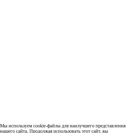
Для покупателя
Покупки
Оплата
Возврат
Договор оферты
Контакты
Tел.
+7 (926) 228-16-82
Email:
puresoul.moscow@mail.ru
Прием к оплате:
ИП КУДАРЕНКО МАРГАРИТА АЛЕКСАНДРОВНА Юр.
адрес: Россия, 125373, г.Москва, Походный проезд,
домовладение 3, стр.2 ИНН 860322524680, ОГРН
320774600527022
2021-2027
Политика конфиденциальности
Мы используем cookie-файлы для наилучшего представления
нашего сайта. Продолжая использовать этот сайт, вы